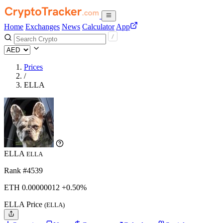
Home
Exchanges
News
Calculator
App
Prices
/
ELLA
ELLA
ELLA
Rank #4539
ETH
0.00000012
+0.50%
ELLA Price
(ELLA)