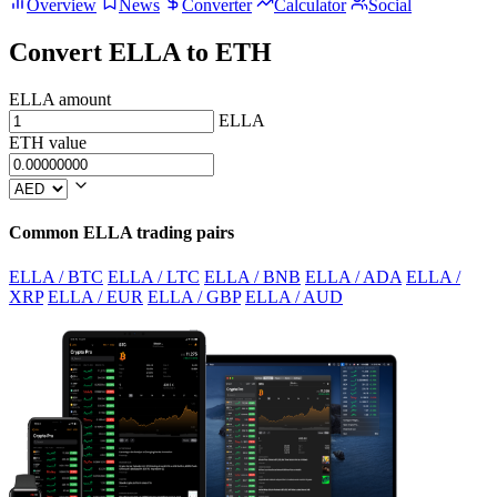
Overview
News
Converter
Calculator
Social
Convert ELLA to ETH
ELLA amount
ELLA
ETH value
Common ELLA trading pairs
ELLA / BTC
ELLA / LTC
ELLA / BNB
ELLA / ADA
ELLA /
XRP
ELLA / EUR
ELLA / GBP
ELLA / AUD